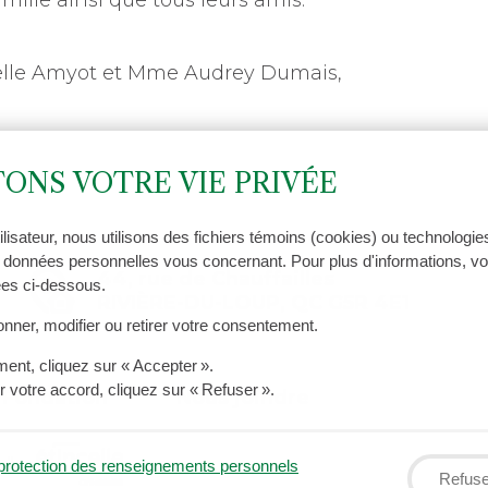
ille ainsi que tous leurs amis.
ielle Amyot et Mme Audrey Dumais,
ONS VOTRE VIE PRIVÉE
tilisateur, nous utilisons des fichiers témoins (cookies) ou technologie
 données personnelles vous concernant. Pour plus d'informations, vo
44, rue de Chauffailles
hées ci-dessous.
RIVIÈRE-DU-LOUP, QC G5R 4E1
ner, modifier ou retirer votre consentement.
ent, cliquez sur « Accepter ».
 votre accord, cliquez sur « Refuser ».
Fondation
Nous joindre
elle
e protection des renseignements personnels
Refuse