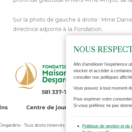
profonde gratitude envers Mme Amyot, sa fam
Sur la photo de gauche à droite : Mme Dan
directrice adjointe à la Fondation.
NOUS RESPECT
Afin d'améliorer l'expérience u
stocker et accéder à certaines
consulter nos politiques affic
Vous pouvez à tout moment don
581 337-7131
Pour exprimer votre consentem
Si vous préférez ne pas donner
ins
Centre de jour
Bénévolat
sjardins - Tous droits réservés |
Conception et réalisation Étinc
Politique de gestion et d