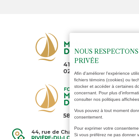
NOUS RESPECTONS 
PRIVÉE
418 860-
0240
Afin d'améliorer l'expérience utili
fichiers témoins (cookies) ou tec
stocker et accéder à certaines 
concernant. Pour plus d'informati
consulter nos politiques affichée
Vous pouvez à tout moment donner
581 337-7131
consentement.
Pour exprimer votre consentement
44, rue de Chauffailles
Si vous préférez ne pas donner v
RIVIÈRE-DU-LOUP, QC G5R 4E1